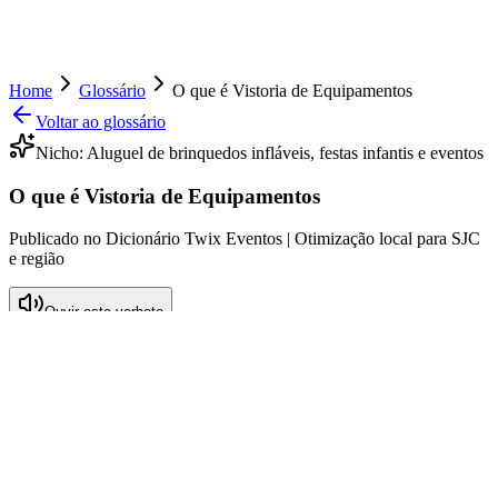
Home
Glossário
O que é Vistoria de Equipamentos
Voltar ao glossário
Nicho:
Aluguel de brinquedos infláveis, festas infantis e eventos
O que é Vistoria de Equipamentos
Publicado no Dicionário Twix Eventos | Otimização local para SJC
e região
Ouvir este verbete
O que é Vistoria de Equipamentos
A vistoria de equipamentos refere-se ao processo sistemático de
inspeção e análise de brinquedos infláveis e outros itens que são
alugados para festas infantis e eventos. Este procedimento é crucial
para garantir a segurança, a durabilidade e o bom funcionamento
dos equipamentos, especialmente em um mercado tão dinâmico