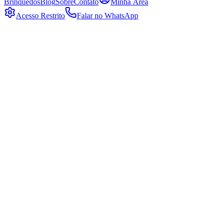
Brinquedos
Blog
Sobre
Contato
Minha Área
Acesso Restrito
Falar no WhatsApp