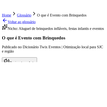
Home
Glossário
O que é Evento com Brinquedos
Voltar ao glossário
Nicho:
Aluguel de brinquedos infláveis, festas infantis e eventos
O que é Evento com Brinquedos
Publicado no Dicionário Twix Eventos | Otimização local para SJC
e região
Ouvir este verbete
O que é Evento com Brinquedos
Evento com brinquedos refere-se a uma celebração ou atividade
recreativa onde são utilizados diversos tipos de brinquedos,
principalmente infláveis, como castelos, tobogãs e piscinas de
bolinhas. Tais eventos são comuns em festas infantis, aniversários, e
celebrações escolares, criando um ambiente divertido e seguro para
as crianças. Esses eventos, além de proporcionarem entretenimento,