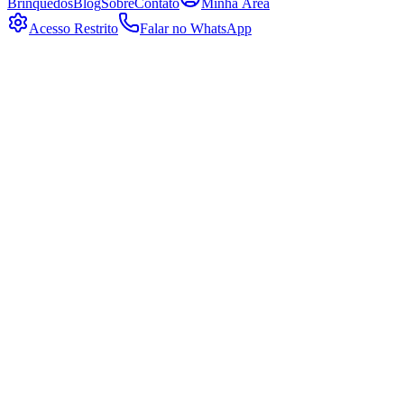
Brinquedos
Blog
Sobre
Contato
Minha Área
Acesso Restrito
Falar no WhatsApp