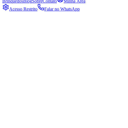
Brinquedos
Blog
Sobre
Contato
Minha Área
Acesso Restrito
Falar no WhatsApp