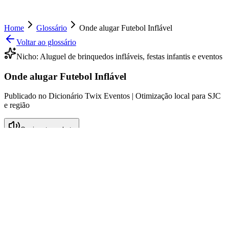
Home
Glossário
Onde alugar Futebol Inflável
Voltar ao glossário
Nicho:
Aluguel de brinquedos infláveis, festas infantis e eventos
Onde alugar Futebol Inflável
Publicado no Dicionário Twix Eventos | Otimização local para SJC
e região
Ouvir este verbete
O que significa Onde alugar Futebol
Inflável
O termo "Onde alugar Futebol Inflável" refere-se à procura de
empresas ou serviços especializados no aluguel de brinquedos
infláveis, especificamente no formato de campos de futebol
infláveis, que são utilizados em festivas infantis e eventos em geral.
São estruturas divertidas e interativas, que proporcionam momentos