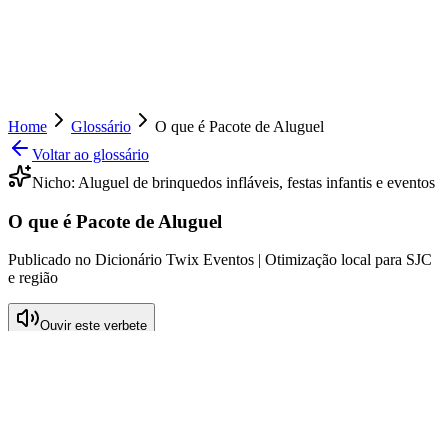
Home
Glossário
O que é Pacote de Aluguel
Voltar ao glossário
Nicho:
Aluguel de brinquedos infláveis, festas infantis e eventos
O que é Pacote de Aluguel
Publicado no Dicionário Twix Eventos | Otimização local para SJC
e região
Ouvir este verbete
O que significa Pacote de Aluguel
O termo 'Pacote de Aluguel' refere-se a uma oferta comercial
comum no setor de festas e eventos, especialmente voltada para o
aluguel de brinquedos infláveis e outros itens de entretenimento