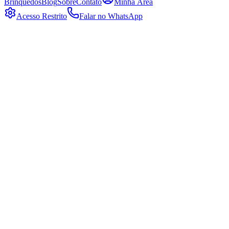
Brinquedos
Blog
Sobre
Contato
Minha Área
Acesso Restrito
Falar no WhatsApp