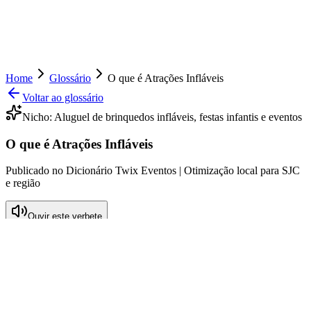
Home
Glossário
O que é Atrações Infláveis
Voltar ao glossário
Nicho:
Aluguel de brinquedos infláveis, festas infantis e eventos
O que é Atrações Infláveis
Publicado no Dicionário Twix Eventos | Otimização local para SJC
e região
Ouvir este verbete
O que significa Atrações Infláveis
As atrações infláveis referem-se a uma categoria de brinquedos
infláveis que são projetados para proporcionar diversão e
entretenimento em festas e eventos, especialmente festas infantis.