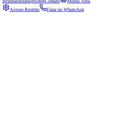
Brinquedos
Blog
Sobre
Contato
Minha Área
Acesso Restrito
Falar no WhatsApp