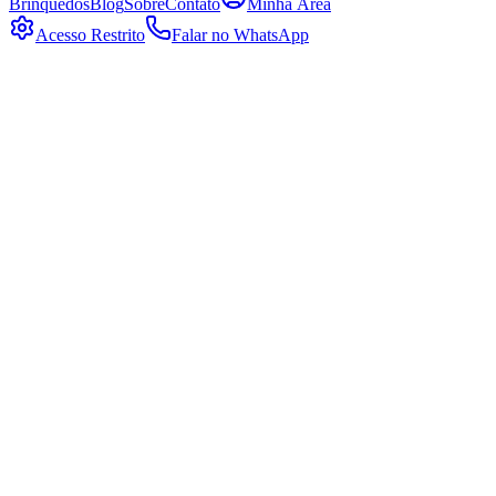
Brinquedos
Blog
Sobre
Contato
Minha Área
Acesso Restrito
Falar no WhatsApp