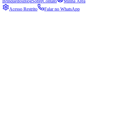
Brinquedos
Blog
Sobre
Contato
Minha Área
Acesso Restrito
Falar no WhatsApp