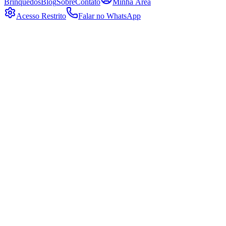
Brinquedos
Blog
Sobre
Contato
Minha Área
Acesso Restrito
Falar no WhatsApp