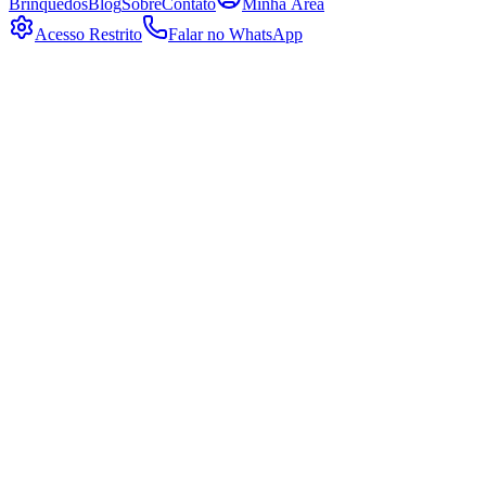
Brinquedos
Blog
Sobre
Contato
Minha Área
Acesso Restrito
Falar no WhatsApp