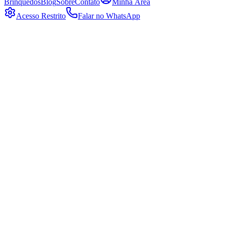
Brinquedos
Blog
Sobre
Contato
Minha Área
Acesso Restrito
Falar no WhatsApp