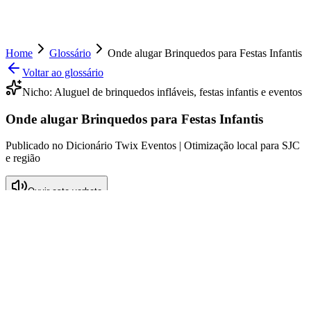
Home
Glossário
Onde alugar Brinquedos para Festas Infantis
Voltar ao glossário
Nicho:
Aluguel de brinquedos infláveis, festas infantis e eventos
Onde alugar Brinquedos para Festas Infantis
Publicado no Dicionário Twix Eventos | Otimização local para SJC
e região
Ouvir este verbete
O que significa Onde alugar Brinquedos
para Festas Infantis
O termo "Onde alugar Brinquedos para Festas Infantis" refere-se à
prática de alugar brinquedos, especialmente infláveis, para eventos
dedicados a crianças, como festas de aniversário e comemorações
escolares. Essa modalidade de serviço vem ganhando grande