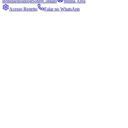
Brinquedos
Blog
Sobre
Contato
Minha Área
Acesso Restrito
Falar no WhatsApp