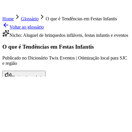
Home
Glossário
O que é Tendências em Festas Infantis
Voltar ao glossário
Nicho:
Aluguel de brinquedos infláveis, festas infantis e eventos
O que é Tendências em Festas Infantis
Publicado no Dicionário Twix Eventos | Otimização local para SJC
e região
Ouvir este verbete
O que é Tendências em Festas Infantis
Tendências em festas infantis referem-se às inovações, temas e
formatos que estão ganhando popularidade na celebração de
aniversários e outros eventos voltados para crianças. Este conceito
envolve não apenas a decoração e os convites, mas também a
escolha de atividades, um dos principais destaques das festas: os
brinquedos. O mercado de aluguel de brinquedos infláveis, por