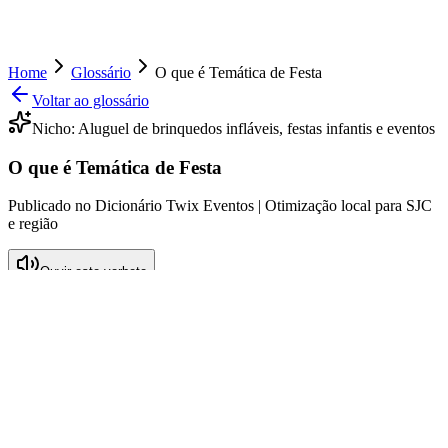
Home
Glossário
O que é Temática de Festa
Voltar ao glossário
Nicho:
Aluguel de brinquedos infláveis, festas infantis e eventos
O que é Temática de Festa
Publicado no Dicionário Twix Eventos | Otimização local para SJC
e região
Ouvir este verbete
O que é Temática de Festa
A temática de festa refere-se ao conceito central que orienta a
organização e a decoração de eventos, especialmente voltados para
o público infantil. Ela envolve a escolha de um elemento ou história
que inspira todos os aspectos da festa, desde os convites até os
brinquedos e a comida servida. Por exemplo, uma festa com a
temática de super-heróis pode incluir decoração de personagens