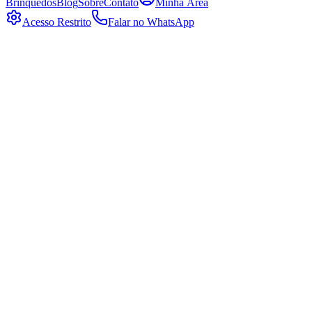
Brinquedos
Blog
Sobre
Contato
Minha Área
Acesso Restrito
Falar no WhatsApp