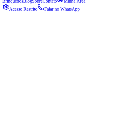
Brinquedos
Blog
Sobre
Contato
Minha Área
Acesso Restrito
Falar no WhatsApp