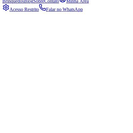
Brinquedos
Blog
Sobre
Contato
Minha Área
Acesso Restrito
Falar no WhatsApp