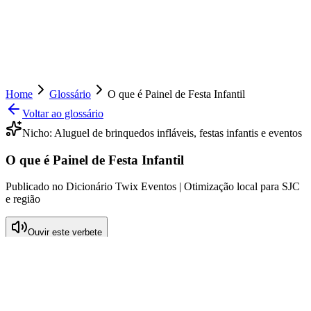
Home
Glossário
O que é Painel de Festa Infantil
Voltar ao glossário
Nicho:
Aluguel de brinquedos infláveis, festas infantis e eventos
O que é Painel de Festa Infantil
Publicado no Dicionário Twix Eventos | Otimização local para SJC
e região
Ouvir este verbete
O que significa Painel de Festa Infantil
Painéis de festa infantil são elementos decorativos impressionantes
que transformam o ambiente de uma festa em um espaço mágico e