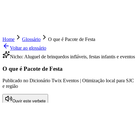
Home
Glossário
O que é Pacote de Festa
Voltar ao glossário
Nicho:
Aluguel de brinquedos infláveis, festas infantis e eventos
O que é Pacote de Festa
Publicado no Dicionário Twix Eventos | Otimização local para SJC
e região
Ouvir este verbete
O que significa Pacote de Festa
Um pacotes de festa é um conjunto completo de serviços e itens que
podem ser alugados para a realização de festas e eventos,
especialmente voltados para o entretenimento infantil. Este tipo de