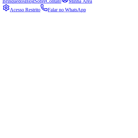
Brinquedos
Blog
Sobre
Contato
Minha Área
Acesso Restrito
Falar no WhatsApp