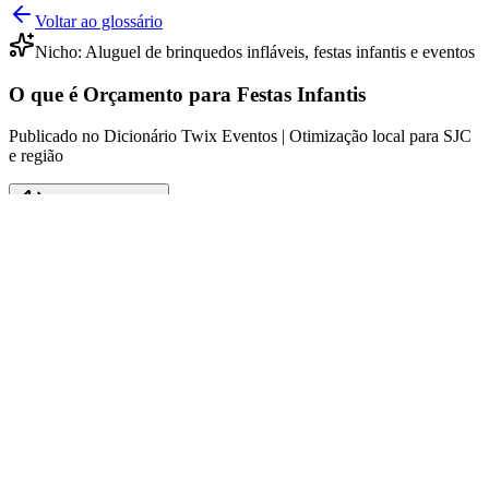
Voltar ao glossário
Nicho:
Aluguel de brinquedos infláveis, festas infantis e eventos
O que é Orçamento para Festas Infantis
Publicado no Dicionário Twix Eventos | Otimização local para SJC
e região
Ouvir este verbete
O que é Orçamento para Festas Infantis
O orçamento para festas infantis refere-se ao planejamento
financeiro necessário para a realização de um evento voltado para
crianças, considerando todos os aspectos desde a locação do espaço
até o aluguel de brinquedos infláveis e serviços de buffet.
Tradicionalmente, esse tipo de evento envolve despesas com
decoração, alimentação, atividades recreativas e, principalmente, a
escolha de atrações que serão oferecidas, como brinquedos infláveis.
Em cidades como São José dos Campos, onde a concorrência entre
empresas de festas é intensa, ter um orçamento bem definido é
crucial para evitar surpresas financeiras e garantir que cada detalhe