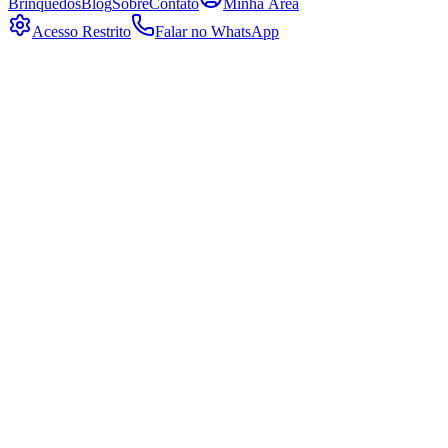
Brinquedos
Blog
Sobre
Contato
Minha Área
Acesso Restrito
Falar no WhatsApp