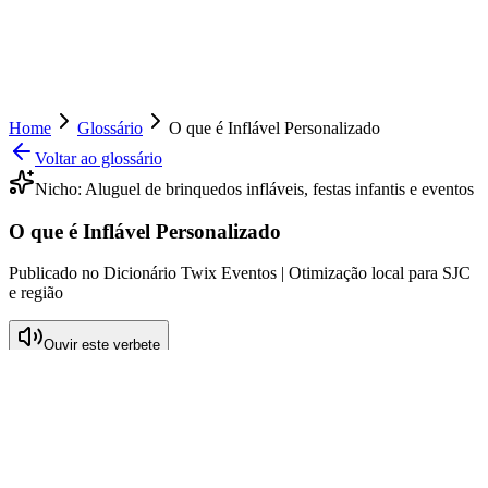
Home
Glossário
O que é Inflável Personalizado
Voltar ao glossário
Nicho:
Aluguel de brinquedos infláveis, festas infantis e eventos
O que é Inflável Personalizado
Publicado no Dicionário Twix Eventos | Otimização local para SJC
e região
Ouvir este verbete
O que significa Inflável Personalizado
O termo "inflável personalizado" refere-se a uma categoria de
brinquedos infláveis que são fabricados ou adaptados de acordo com
as especificações e preferências dos clientes. Estes infláveis podem