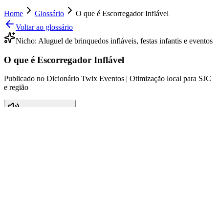
Home
Glossário
O que é Escorregador Inflável
Voltar ao glossário
Nicho:
Aluguel de brinquedos infláveis, festas infantis e eventos
O que é Escorregador Inflável
Publicado no Dicionário Twix Eventos | Otimização local para SJC
e região
Ouvir este verbete
O que é Escorregador Inflável
O escorregador inflável é uma das atrações mais populares em festas
infantis e eventos recreativos, especialmente em locais como São
José dos Campos e toda a região do Vale do Paraíba. Trata-se de um
brinquedo confeccionado em material plástico resistente e leve, que,
quando inflado, torna-se uma estrutura segura e divertida para
crianças. O escorregador pode variar em tamanhos e formatos,
proporcionando descidas emocionantes que garantem a alegria da
garotada. A instalação desses escorregadores é simples e rápida,