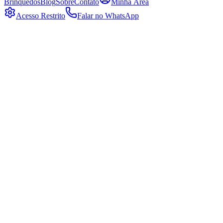
Brinquedos
Blog
Sobre
Contato
Minha Área
Acesso Restrito
Falar no WhatsApp