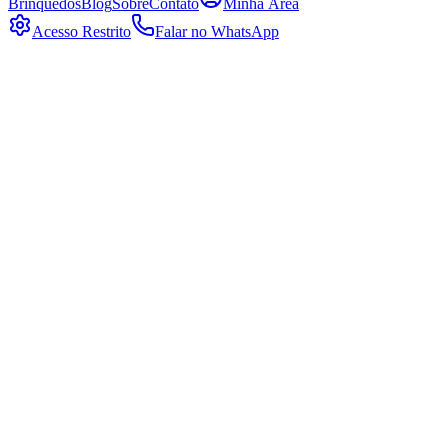
Brinquedos
Blog
Sobre
Contato
Minha Área
Acesso Restrito
Falar no WhatsApp