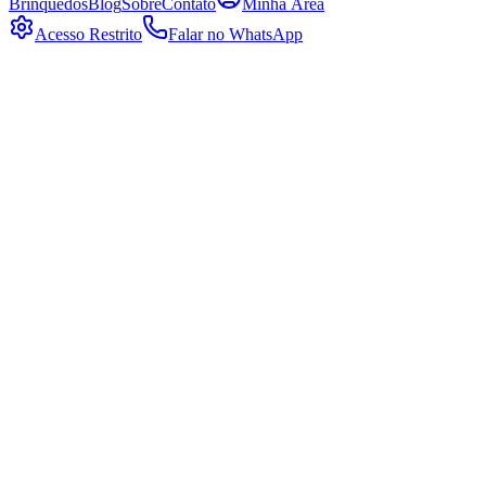
Brinquedos
Blog
Sobre
Contato
Minha Área
Acesso Restrito
Falar no WhatsApp