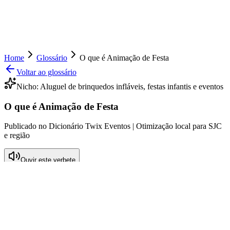
Home
Glossário
O que é Animação de Festa
Voltar ao glossário
Nicho:
Aluguel de brinquedos infláveis, festas infantis e eventos
O que é Animação de Festa
Publicado no Dicionário Twix Eventos | Otimização local para SJC
e região
Ouvir este verbete
O que significa Animação de Festa
A animação de festa refere-se à prática de entreter e engajar os
convidados em eventos, principalmente festas infantis, por meio de
atividades lúdicas, jogos e, frequentemente, a utilização de