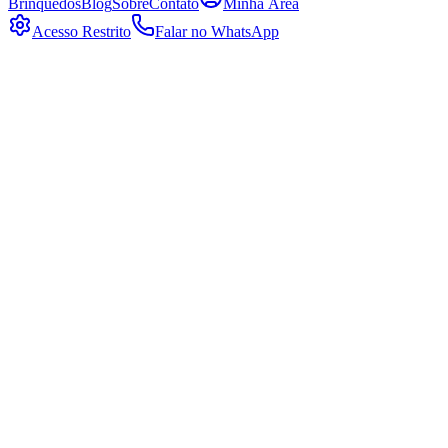
Brinquedos
Blog
Sobre
Contato
Minha Área
Acesso Restrito
Falar no WhatsApp