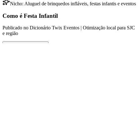
Nicho:
Aluguel de brinquedos infláveis, festas infantis e eventos
Como é Festa Infantil
Publicado no Dicionário Twix Eventos | Otimização local para SJC
e região
Ouvir este verbete
O que significa Como é Festa Infantil
A expressão "Como é Festa Infantil" refere-se a um conceito que
abrange todos os aspectos envolvidos na organização e celebração
de festas voltadas para o público infantil. Isso inclui desde a escolha
do tema da festa, passando pela decoração, atrações, atividades
recreativas, até o aluguel de brinquedos infláveis, que são um dos
principais destaques nas festas em São José dos Campos e na região
do Vale do Paraíba. Uma festa infantil bem-sucedida deve
proporcionar diversão e alegria, além de atender às expectativas dos
pequenos e de seus responsáveis. Portanto, entender como é essa
dinâmica de organização é essencial para criar momentos
memoráveis.