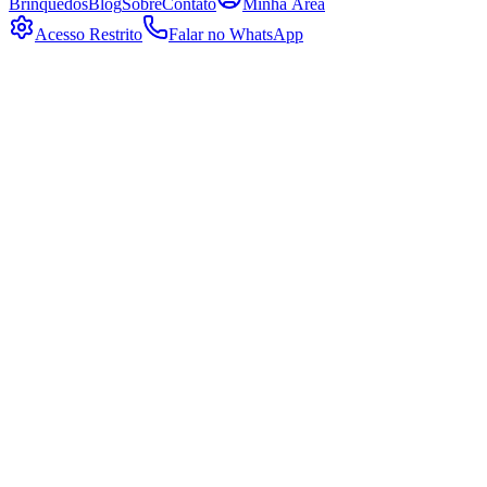
Brinquedos
Blog
Sobre
Contato
Minha Área
Acesso Restrito
Falar no WhatsApp