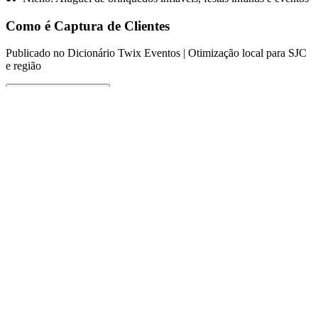
Como é Captura de Clientes
Publicado no Dicionário Twix Eventos | Otimização local para SJC
e região
Ouvir este verbete
O que significa Captura de Clientes
A captura de clientes refere-se ao processo de atrair e converter
potenciais clientes em consumidores efetivos de produtos ou
serviços. No contexto do aluguel de brinquedos infláveis e festas
infantis em São José dos Campos e no Vale do Paraíba, isso envolve
uma combinação de estratégias de marketing digital, atendimento ao
cliente e táticas promocionais. O processo pode incluir a utilização
de anúncios direcionados nas redes sociais, SEO local, parcerias
com organizadores de festas e eventos, além de um site otimizado
que facilite a busca e a navegação. A eficácia desse processo se
mede não apenas pelo número de clientes adquiridos, mas também
pela experiência geral proporcionada durante o serviço, desde o
primeiro contato até o retorno após o evento.