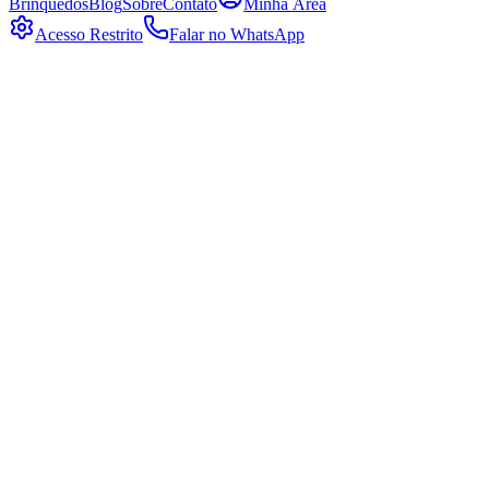
Brinquedos
Blog
Sobre
Contato
Minha Área
Acesso Restrito
Falar no WhatsApp