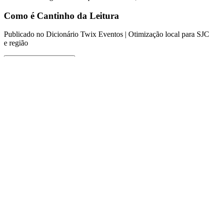
Como é Cantinho da Leitura
Publicado no Dicionário Twix Eventos | Otimização local para SJC
e região
Ouvir este verbete
O que significa Cantinho da Leitura
Cantinho da Leitura é uma empresa especializada no aluguel de
brinquedos infláveis e serviços para festas infantis e eventos, com
uma proposta inovadora que visa proporcionar momentos de
diversão e alegria para crianças e famílias. Com sua atuação em São
José dos Campos e na região do Vale do Paraíba, a empresa se
destaca pelo cuidado e segurança na escolha de seus produtos,
garantindo que cada evento seja inesquecível. O Cantinho da
Leitura não se resume apenas ao aluguel de brinquedos, mas
também oferece uma experiência completa, incluindo planejamento
e decoração de festas temáticas, tornando-se um parceiro essencial
para os pais que desejam realizar festas memoráveis para seus filhos.
Como funciona Cantinho da Leitura em