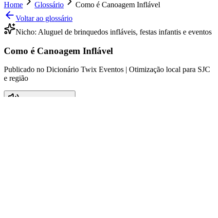
Home
Glossário
Como é Canoagem Inflável
Voltar ao glossário
Nicho:
Aluguel de brinquedos infláveis, festas infantis e eventos
Como é Canoagem Inflável
Publicado no Dicionário Twix Eventos | Otimização local para SJC
e região
Ouvir este verbete
O que significa Como é Canoagem
Inflável
A canoagem inflável é uma atividade recreativa que envolve o uso
de canoas ou caiaques infláveis, proporcionando uma experiência
única e divertida em ambientes aquáticos. Diferente de embarcações
rígidas, as canoas infláveis são leves e fáceis de transportar,
permitindo que pessoas de diferentes idades participem de aventuras
na água, como em rios, lagos e até mesmo no mar. Esta modalidade
de canoagem ganhou notoriedade por seu aspecto prático e
acessível, sendo uma excelente opção para festas infantis e eventos